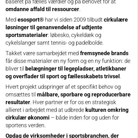
baseret på fælles værdier og på behovet for at
omdanne affald til ressourcer
.
Med
esosport®
har vi siden 2009 tilbudt
cirkulære
løsninger til genanvendelse af udtjente
sportsmaterialer
: løbesko, cykeldæk og
cykelslanger samt tennis- og padelbolde.
Takket være samarbejdet med
fremsynede brands
får disse materialer en ny form og en ny funktion: de
bliver til
belægninger til legepladser, atletikbaner
og overflader til sport og fællesskabets trivsel
.
Hvert projekt udspringer af et specifikt behov og
omsættes til
målbare, sporbare og reproducerbare
resultater
. Hver partner er for os en strategisk
allieret i arbejdet med at udbrede
kulturen omkring
cirkulær økonomi
– både inden for og uden for
sportens verden.
Opdag de virksomheder i sportsbranchen, der