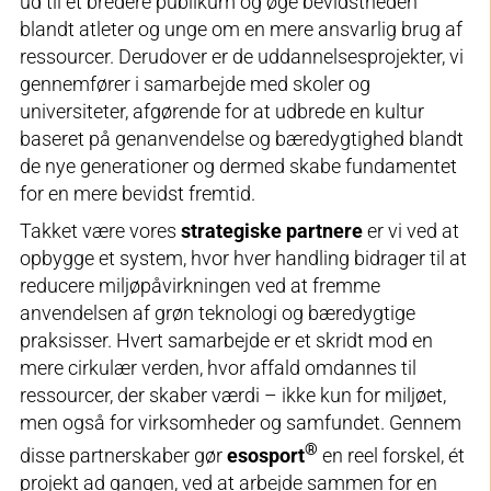
ud til et bredere publikum og øge bevidstheden
blandt atleter og unge om en mere ansvarlig brug af
ressourcer. Derudover er de uddannelsesprojekter, vi
gennemfører i samarbejde med skoler og
universiteter, afgørende for at udbrede en kultur
baseret på genanvendelse og bæredygtighed blandt
de nye generationer og dermed skabe fundamentet
for en mere bevidst fremtid.
Takket være vores
strategiske partnere
er vi ved at
opbygge et system, hvor hver handling bidrager til at
reducere miljøpåvirkningen ved at fremme
anvendelsen af grøn teknologi og bæredygtige
praksisser. Hvert samarbejde er et skridt mod en
mere cirkulær verden, hvor affald omdannes til
ressourcer, der skaber værdi – ikke kun for miljøet,
men også for virksomheder og samfundet. Gennem
®
disse partnerskaber gør
esosport
en reel forskel, ét
projekt ad gangen, ved at arbejde sammen for en