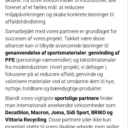
aktører, fra store virksomheder til institutioner, alle
forenet af et fælles mål: at reducere
miljøpåvirkningen og skabe konkrete løsninger til
affaldshåndtering.
Samarbejdet med vores partnere er grundlaget for
succesen af vores projekt. Takket være disse
alliancer kan vi tilbyde avancerede løsninger til
genanvendelse af sportsmaterialer
,
genvinding af
PPE
(personlige værnemidler) og tekstilmaterialer
fra modeindustrien. Hvert projekt, vi deltager i,
fokuserer på at reducere affald, genvinde og
valorisere materialer ved at omdanne dem til nye,
nyttige, holdbare og bæredygtige produkter.
Blandt vores vigtigste
sportslige partnere
finder
man internationalt anerkendte virksomheder som
Decathlon, Macron, Joma, Sidi Sport, BRIKO og
Vittoria Recycling
. Disse partnere yder ikke kun
essentiel støtte til vores daglige arbejde, men spiller