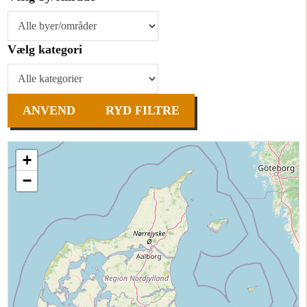
Vælg kategori
ANVEND
RYD FILTRE
+
−