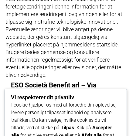
foretage ændringer i denne information for at
implementere ændringer i lovgivningen eller for at
tilpasse sig indtrufne teknologiske innovationer.
Eventuelle ændringer vil blive anført på denne
webside, der gøres konstant tilgængelig via
hyperlinket placeret på hjemmesidens startside.
Brugere bedes gennemse og konsultere
informationen regelmæssigt for at verificere
eventuelle opdateringer eller revisioner, der måtte
blive nødvendige.
ESO Società Benefit arl – Via
Giuseppe Ungaretti 27 – 20090 Opera
Vi respekterer dit privatliv
(MI)
I cookie hjælper os med at forbedre din oplevelse,
Tlf.
02 530111 –
Fax
02 53011209 –
Moms-nr.
levere personligt tilpasset indhold og analysere
/ skattenr.
13288930152
trafikken. Du kan vælge, hvilke cookies du vil
REA-nummer
1636344 –
Indbetalt
tillade, ved at klikke på
Tilpas
. Klik på
Accepter
aktiekapital Euro
94.460,00 –
PEC-adresse
alle
for at give samtykke eller på
Afvis alle
for at