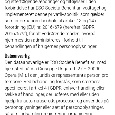
og efterfølgende ændringer og tilføjelser. I den
forbindelse har ESO Società Benefit arl vedtaget og
implementeret denne privatlivspolitik, som gælder
som information i henhold til artikel 13 og 14 i
forordning (EU) nr. 2016/679 (herefter “GDPR
2016/679”), for alt vedrørende måden, hvorpå
hjemmesiden administreres i forhold til
behandlingen af brugernes personoplysninger.
Dataansvarlig
Den dataansvarlige er ESO Società Benefit arl, med
hjemsted på Via Giuseppe Ungaretti 27 – 20090
Opera (MI), i den juridiske repræsentants person pro
tempore. Ved behandling forstås, som nærmere
specificeret i artikel 4 i GDPR, enhver handling eller
række af handlinger, der udføres med eller uden
hjælp fra automatiserede processer og anvendes på
personoplysninger eller sæt af personoplysninger,
såsom indsamling, registrering, organisering,